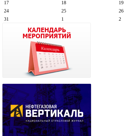
17
18
19
24
25
26
31
1
2
разместить новость