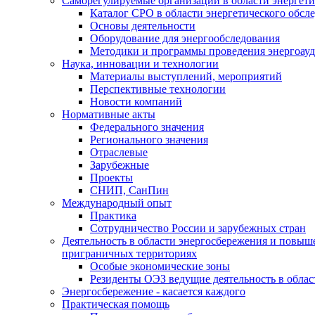
Саморегулируемые организации в области энергети
Каталог СРО в области энергетического обсл
Основы деятельности
Оборудование для энергообследования
Методики и программы проведения энергоауд
Наука, инновации и технологии
Материалы выступлений, мероприятий
Перспективные технологии
Новости компаний
Нормативные акты
Федерального значения
Регионального значения
Отраслевые
Зарубежные
Проекты
СНИП, СанПин
Международный опыт
Практика
Сотрудничество России и зарубежных стран
Деятельность в области энергосбережения и повыш
приграничных территориях
Особые экономические зоны
Резиденты ОЭЗ ведущие деятельность в обла
Энергосбережение - касается каждого
Практическая помощь