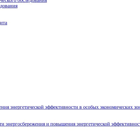
ческого обследования
едования
ита
ения энергетической эффективности в особых экономических зон
сти энергосбережения и повышения энергетической эффективнос