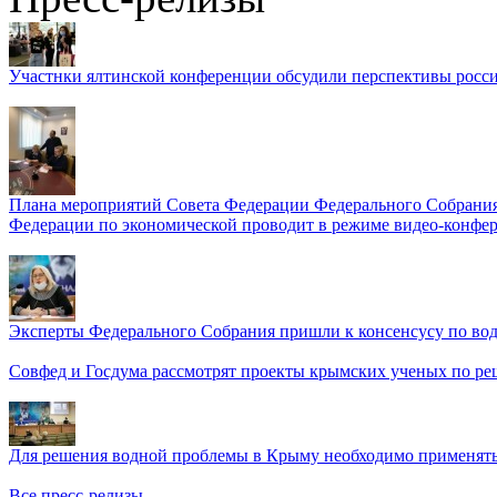
Участнки ялтинской конференции обсудили перспективы росси
Плана мероприятий Совета Федерации Федерального Собрания
Федерации по экономической проводит в режиме видео-конфер
Эксперты Федерального Собрания пришли к консенсусу по во
Совфед и Госдума рассмотрят проекты крымских ученых по р
Для решения водной проблемы в Крыму необходимо применять 
Все пресс-релизы