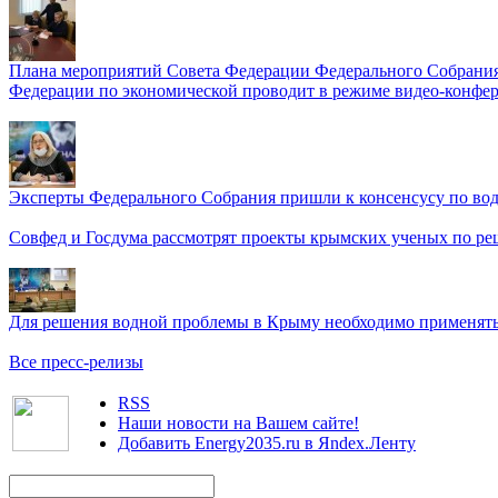
Плана мероприятий Совета Федерации Федерального Собрания
Федерации по экономической проводит в режиме видео-конфер
Эксперты Федерального Собрания пришли к консенсусу по во
Совфед и Госдума рассмотрят проекты крымских ученых по р
Для решения водной проблемы в Крыму необходимо применять 
Все пресс-релизы
RSS
Наши новости на Вашем сайте!
Добавить Energy2035.ru в Яndex.Ленту