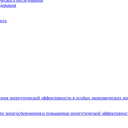
ческого обследования
едования
ита
ения энергетической эффективности в особых экономических зон
сти энергосбережения и повышения энергетической эффективнос