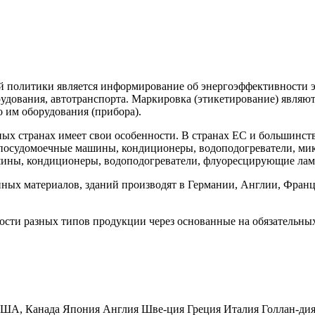
 политики является информирование об энергоэффективности 
рудования, автотранспорта. Маркировка (этикетирование) являю
 им оборудования (прибора).
ых странах имеет свои особенности. В странах ЕС и большинст
 посудомоечные машины, кондиционеры, водоподогреватели, ми
ины, кондиционеры, водоподогреватели, флуоресцирующие лампы
ных материалов, зданий производят в Германии, Англии, Франц
сти разных типов продукции через основанные на обязательных
ША, Канада
Япония
Англия
Шве-ция
Греция
Италия
Голлан-ди