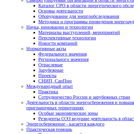
Саморегулируемые организации в области энергети
Каталог СРО в области энергетического обсл
Основы деятельности
Оборудование для энергообследования
Методики и программы проведения энергоауд
Наука, инновации и технологии
Материалы выступлений, мероприятий
Перспективные технологии
Новости компаний
Нормативные акты
Федерального значения
Регионального значения
Отраслевые
Зарубежные
Проекты
СНИП, СанПин
Международный опыт
Практика
Сотрудничество России и зарубежных стран
Деятельность в области энергосбережения и повыш
приграничных территориях
Особые экономические зоны
Резиденты ОЭЗ ведущие деятельность в обла
Энергосбережение - касается каждого
Практическая помощь